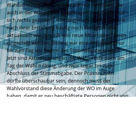
Wahlberechtigt sind bekanntlich nur Personen, die
auch in der Wählerliste eingetragen sind. Daran hat
sich nichts geändert. Allerding muss die Wählerliste
nach ihrer Erstellung häufig noch korrigiert und
aktualisiert werden, z.B. weil neue Mitarbeiter*innen
eingestellt wurden. Bislang war eine Anpassung nur
bis zum Tag vor Beginn der Stimmabgabe erlaubt.
Jetzt sind Aktualisierungen der Wählerliste noch am
Tag der Wahl zulässig, und zwar sogar bis zum
Abschluss der Stimmabgabe. Der Praxisnutzen
dürfte überschaubar sein, dennoch muss der
Wahlvorstand diese Änderung der WO im Auge
haben, damit er neu beschäftigte Personen nicht von
der Wahl ausschließt.
3. Abschaffung der Wahlumschläge bei
Präsenzwahlen
Bei der persönlichen Stimmabgabe wird ab sofort