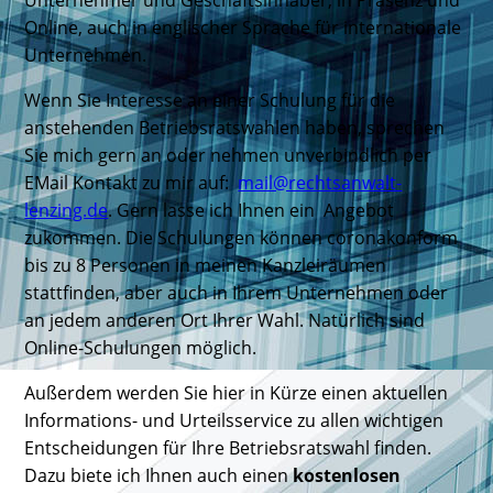
Online, auch in englischer Sprache für internationale
Unternehmen.
Wenn Sie Interesse an einer Schulung für die
anstehenden Betriebsratswahlen haben, sprechen
Sie mich gern an oder nehmen unverbindlich per
EMail Kontakt zu mir auf:
mail@rechtsanwalt-
lenzing.de
. Gern lasse ich Ihnen ein Angebot
zukommen. Die Schulungen können coronakonform
bis zu 8 Personen in meinen Kanzleiräumen
stattfinden, aber auch in Ihrem Unternehmen oder
an jedem anderen Ort Ihrer Wahl. Natürlich sind
Online-Schulungen möglich.
Außerdem werden Sie hier in Kürze einen aktuellen
Informations- und Urteilsservice zu allen wichtigen
Entscheidungen für Ihre Betriebsratswahl finden.
Dazu biete ich Ihnen auch einen
kostenlosen