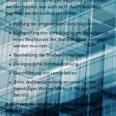
Präsenz nach den bisherigen Regeln vorgenommen
werden müssen, was auch nicht durch Beschluss
geändert werden kann. Dazu zählen:
Prüfung der eingereichten Vorschlagslisten
Nachprüfung von Vorschlagslisten, die aufgrund
eines Beschlusses des Wahlvorstands korrigiert
werden mussten
Bearbeitung der Briefwahlunterlagen
Die eigentliche Stimmauszählung
Durchführung von Losverfahren
Erste Wahlversammlung im vereinfachten
zweistufigen Wahlverfahren (§ 14a Abs. 1 Satz 2
BetrVG)
2. Korrekturen sind an der Wählerliste länger
möglich