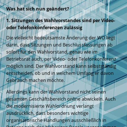
Was hat sich nun geändert?
1. Sitzungen des Wahlvorstandes sind per Video-
oder Telefonkonferenzen zulässig
Die vielleicht bedeutsamste Änderung der WO liegt
darin, dass Sitzungen und Beschlussfassungen ab
sofort für den Wahlvorstand, genau wie im
Betriebsrat auch, per Video- oder Telefonkonferenz
möglich sind. Der Wahlvorstand kann selbstständig
entscheiden, ob und in welchem Umfang er davon
Gebrauch machen möchte.
Allerdings kann der Wahlvorstand nicht seinen
gesamten Geschäftsbereich online abwickeln. Auch
die modernisierte Wahlordnung verlangt
ausdrücklich, dass besonders wichtige
organisatorische Handlungen ausschließlich in