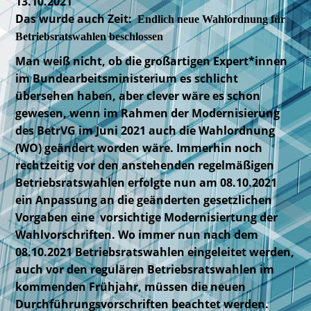
13.10.2021
Das wurde auch Zeit:
Endlich neue Wahlordnung für
Betriebsratswahlen beschlossen
Man weiß nicht, ob die großartigen Expert*innen
im Bundearbeitsministerium es schlicht
übersehen haben, aber clever wäre es schon
gewesen, wenn im Rahmen der Modernisierung
des BetrVG im Juni 2021 auch die Wahlordnung
(WO) geändert worden wäre. Immerhin noch
rechtzeitig vor den anstehenden regelmäßigen
Betriebsratswahlen erfolgte nun am 08.10.2021
ein Anpassung an die geänderten gesetzlichen
Vorgaben eine vorsichtige Modernisiertung der
Wahlvorschriften. Wo immer nun nach dem
08.10.2021 Betriebsratswahlen eingeleitet werden,
auch vor den regulären Betriebsratswahlen im
kommenden Frühjahr, müssen die neuen
Durchführungsvorschriften beachtet werden.