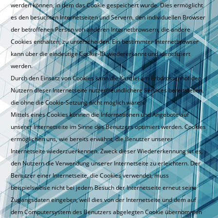
werden können, in dem das Cookie gespeichert wurde. Dies ermöglicht
es den besuchten Internetseiten und Servern, den individuellen Browser
der betroffenen Person von anderen Internetbrowsern, die andere
Cookies enthalten, zu unterscheiden. Ein bestimmter Internetbrowser
kann über die eindeutige Cookie-ID wiedererkannt und identifiziert
werden.
Durch den Einsatz von Cookies kann die Kanzlei am Erbdrostenhof den
Nutzern dieser Internetseite nutzerfreundlichere Services bereitstellen,
die ohne die Cookie-Setzung nicht möglich wären.
Mittels eines Cookies können die Informationen und Angebote auf
unserer Internetseite im Sinne des Benutzers optimiert werden. Cookies
ermöglichen uns, wie bereits erwähnt, die Benutzer unserer
Internetseite wiederzuerkennen. Zweck dieser Wiedererkennung ist es,
den Nutzern die Verwendung unserer Internetseite zu erleichtern. Der
Benutzer einer Internetseite, die Cookies verwendet, muss
beispielsweise nicht bei jedem Besuch der Internetseite erneut seine
Zugangsdaten eingeben, weil dies von der Internetseite und dem auf
dem Computersystem des Benutzers abgelegten Cookie übernommen