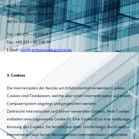
Rechtsanwalt Dirk Lenzing
An der Germania Brauerei 4
48159 Münster
Tel.: +49 251 – 26 236-0
Fax.: +49 251 – 26 236-10
E-Mail:
mail@rechtsanwalt-lenzing.de
3. Cookies
Die Internetseiten der Kanzlei am Erbdrostenhof verwenden Cookies.
Cookies sind Textdateien, welche über einen Internetbrowser auf einem
Computersystem abgelegt und gespeichert werden.
Zahlreiche Internetseiten und Server verwenden Cookies. Viele Cookies
enthalten eine sogenannte Cookie-ID. Eine Cookie-ID ist eine eindeutige
Kennung des Cookies. Sie besteht aus einer Zeichenfolge, durch welche
Internetseiten und Server dem konkreten Internetbrowser zugeordnet