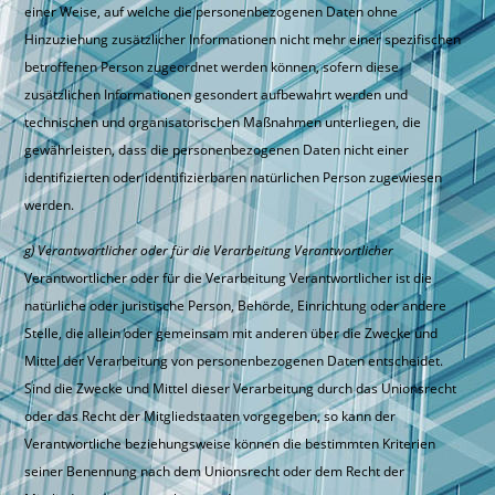
einer Weise, auf welche die personenbezogenen Daten ohne
Hinzuziehung zusätzlicher Informationen nicht mehr einer spezifischen
betroffenen Person zugeordnet werden können, sofern diese
zusätzlichen Informationen gesondert aufbewahrt werden und
technischen und organisatorischen Maßnahmen unterliegen, die
gewährleisten, dass die personenbezogenen Daten nicht einer
identifizierten oder identifizierbaren natürlichen Person zugewiesen
werden.
g) Verantwortlicher oder für die Verarbeitung Verantwortlicher
Verantwortlicher oder für die Verarbeitung Verantwortlicher ist die
natürliche oder juristische Person, Behörde, Einrichtung oder andere
Stelle, die allein oder gemeinsam mit anderen über die Zwecke und
Mittel der Verarbeitung von personenbezogenen Daten entscheidet.
Sind die Zwecke und Mittel dieser Verarbeitung durch das Unionsrecht
oder das Recht der Mitgliedstaaten vorgegeben, so kann der
Verantwortliche beziehungsweise können die bestimmten Kriterien
seiner Benennung nach dem Unionsrecht oder dem Recht der