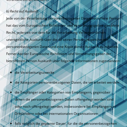
b) Recht auf Auskunft
Jede von der Verarbeitung personenbezogener Daten betroffene Person
hat das vom Europäischen Richtlinien- und Verordnungsgeber gewährte
Recht, jederzeit von dem für die Verarbeitung Verantwortlichen
unentgeltliche Auskunft über die zu seiner Person gespeicherten
personenbezogenen Daten und eine Kopie dieser Auskunft zu erhalten.
Ferner hat der Europäische Richtlinien- und Verordnungsgeber der
betroffenen Person Auskunft über folgende Informationen zugestanden:
die Verarbeitungszwecke
die Kategorien personenbezogener Daten, die verarbeitet werden
die Empfänger oder Kategorien von Empfängern, gegenüber
denen die personenbezogenen Daten offengelegt worden sind
oder noch offengelegt werden, insbesondere bei Empfängern in
Drittländern oder bei internationalen Organisationen
falls möglich die geplante Dauer, für die die personenbezogenen