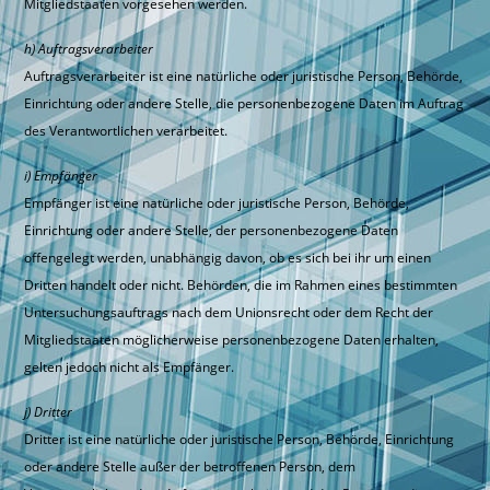
Mitgliedstaaten vorgesehen werden.
h) Auftragsverarbeiter
Auftragsverarbeiter ist eine natürliche oder juristische Person, Behörde,
Einrichtung oder andere Stelle, die personenbezogene Daten im Auftrag
des Verantwortlichen verarbeitet.
i) Empfänger
Empfänger ist eine natürliche oder juristische Person, Behörde,
Einrichtung oder andere Stelle, der personenbezogene Daten
offengelegt werden, unabhängig davon, ob es sich bei ihr um einen
Dritten handelt oder nicht. Behörden, die im Rahmen eines bestimmten
Untersuchungsauftrags nach dem Unionsrecht oder dem Recht der
Mitgliedstaaten möglicherweise personenbezogene Daten erhalten,
gelten jedoch nicht als Empfänger.
j) Dritter
Dritter ist eine natürliche oder juristische Person, Behörde, Einrichtung
oder andere Stelle außer der betroffenen Person, dem