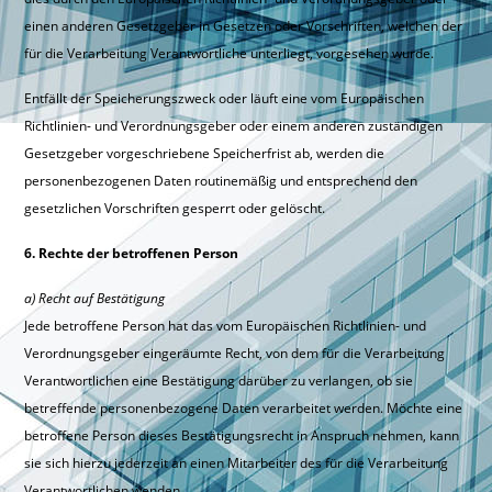
einen anderen Gesetzgeber in Gesetzen oder Vorschriften, welchen der
für die Verarbeitung Verantwortliche unterliegt, vorgesehen wurde.
Entfällt der Speicherungszweck oder läuft eine vom Europäischen
Richtlinien- und Verordnungsgeber oder einem anderen zuständigen
Gesetzgeber vorgeschriebene Speicherfrist ab, werden die
personenbezogenen Daten routinemäßig und entsprechend den
gesetzlichen Vorschriften gesperrt oder gelöscht.
6. Rechte der betroffenen Person
a) Recht auf Bestätigung
Jede betroffene Person hat das vom Europäischen Richtlinien- und
Verordnungsgeber eingeräumte Recht, von dem für die Verarbeitung
Verantwortlichen eine Bestätigung darüber zu verlangen, ob sie
betreffende personenbezogene Daten verarbeitet werden. Möchte eine
betroffene Person dieses Bestätigungsrecht in Anspruch nehmen, kann
sie sich hierzu jederzeit an einen Mitarbeiter des für die Verarbeitung
Verantwortlichen wenden.