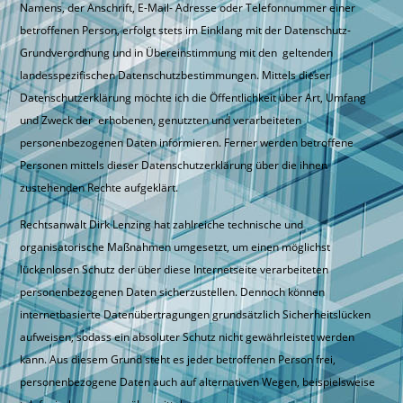
Namens, der Anschrift, E-Mail- Adresse oder Telefonnummer einer
betroffenen Person, erfolgt stets im Einklang mit der Datenschutz-
Grundverordnung und in Übereinstimmung mit den geltenden
landesspezifischen Datenschutzbestimmungen. Mittels dieser
Datenschutzerklärung möchte ich die Öffentlichkeit über Art, Umfang
und Zweck der erhobenen, genutzten und verarbeiteten
personenbezogenen Daten informieren. Ferner werden betroffene
Personen mittels dieser Datenschutzerklärung über die ihnen
zustehenden Rechte aufgeklärt.
Rechtsanwalt Dirk Lenzing hat zahlreiche technische und
organisatorische Maßnahmen umgesetzt, um einen möglichst
lückenlosen Schutz der über diese Internetseite verarbeiteten
personenbezogenen Daten sicherzustellen. Dennoch können
internetbasierte Datenübertragungen grundsätzlich Sicherheitslücken
aufweisen, sodass ein absoluter Schutz nicht gewährleistet werden
kann. Aus diesem Grund steht es jeder betroffenen Person frei,
personenbezogene Daten auch auf alternativen Wegen, beispielsweise