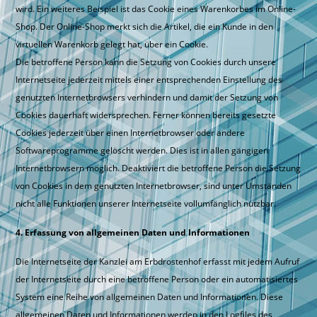
wird. Ein weiteres Beispiel ist das Cookie eines Warenkorbes im Online-
Shop. Der Online-Shop merkt sich die Artikel, die ein Kunde in den
virtuellen Warenkorb gelegt hat, über ein Cookie.
Die betroffene Person kann die Setzung von Cookies durch unsere
Internetseite jederzeit mittels einer entsprechenden Einstellung des
genutzten Internetbrowsers verhindern und damit der Setzung von
Cookies dauerhaft widersprechen. Ferner können bereits gesetzte
Cookies jederzeit über einen Internetbrowser oder andere
Softwareprogramme gelöscht werden. Dies ist in allen gängigen
Internetbrowsern möglich. Deaktiviert die betroffene Person die Setzung
von Cookies in dem genutzten Internetbrowser, sind unter Umständen
nicht alle Funktionen unserer Internetseite vollumfänglich nutzbar.
4. Erfassung von allgemeinen Daten und Informationen
Die Internetseite der Kanzlei am Erbdrostenhof erfasst mit jedem Aufruf
der Internetseite durch eine betroffene Person oder ein automatisiertes
System eine Reihe von allgemeinen Daten und Informationen. Diese
allgemeinen Daten und Informationen werden in den Logfiles des