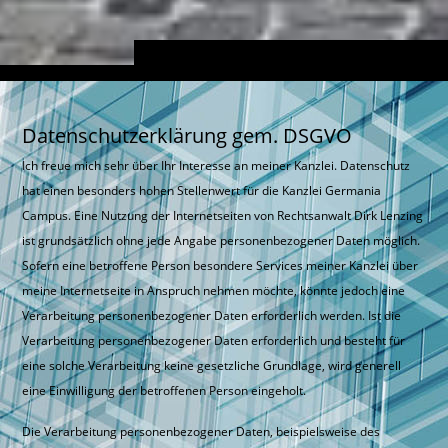
Datenschutzerklärung gem. DSGVO
Ich freue mich sehr über Ihr Interesse an meiner Kanzlei. Datenschutz
hat einen besonders hohen Stellenwert für die Kanzlei Germania
Campus. Eine Nutzung der Internetseiten von Rechtsanwalt Dirk Lenzing
ist grundsätzlich ohne jede Angabe personenbezogener Daten möglich.
Sofern eine betroffene Person besondere Services meiner Kanzlei über
meine Internetseite in Anspruch nehmen möchte, könnte jedoch eine
Verarbeitung personenbezogener Daten erforderlich werden. Ist die
Verarbeitung personenbezogener Daten erforderlich und besteht für
eine solche Verarbeitung keine gesetzliche Grundlage, wird generell
eine Einwilligung der betroffenen Person eingeholt.
Die Verarbeitung personenbezogener Daten, beispielsweise des