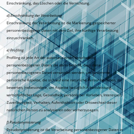
Einschränkung, das Löschen oder die Vernichtung.
d) Einschränkung der Verarbeitung
Einschränkung der Verarbeitung ist die Markierung gespeicherter
personenbezogener Daten mit dem Ziel, ihre künftige Verarbeitung
einzuschränken.
e) Profiling
Profiling ist jede Art der automatisierten Verarbeitung
personenbezogener Daten, die darin besteht, dass diese
personenbezogenen Daten verwendet werden, um bestimmte
persönliche Aspekte, die sich auf eine natürliche Person beziehen, zu
bewerten, insbesondere, um Aspekte bezüglich Arbeitsleistung,
wirtschaftlicher Lage, Gesundheit, persönlicher Vorlieben, Interessen,
Zuverlässigkeit, Verhalten, Aufenthaltsort oder Ortswechsel dieser
natürlichen Person zu analysieren oder vorherzusagen.
f) Pseudonymisierung
Pseudonymisierung ist die Verarbeitung personenbezogener Daten in