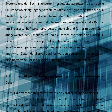
Systeme und der Technik unserer Internetseite zu gewährleisten sowie
(4) um Strafverfolgungsbehörden im Falle eines Cyberangriffes die zur
Strafverfolgung notwendigen Informationen bereitzustellen. Diese
anonym erhobenen Daten und Informationen werden durch die Kanzlei
am Erbdrostenhof daher einerseits statistisch und ferner mit dem Ziel
ausgewertet, den Datenschutz und die Datensicherheit in der Kanzlei zu
erhöhen, um letztlich ein optimales Schutzniveau für die von uns
verarbeiteten personenbezogenen Daten sicherzustellen. Die
anonymen Daten der Server-Logfiles werden getrennt von allen durch
eine betroffene Person angegebenen personenbezogenen Daten
gespeichert.
5. Routinemäßige Löschung und Sperrung von personenbezogenen
Daten
Der für die Verarbeitung Verantwortliche verarbeitet und speichert
personenbezogene Daten der betroffenen Person nur für den Zeitraum,
der zur Erreichung des Speicherungszwecks erforderlich ist oder sofern
dies durch den Europäischen Richtlinien- und Verordnungsgeber oder