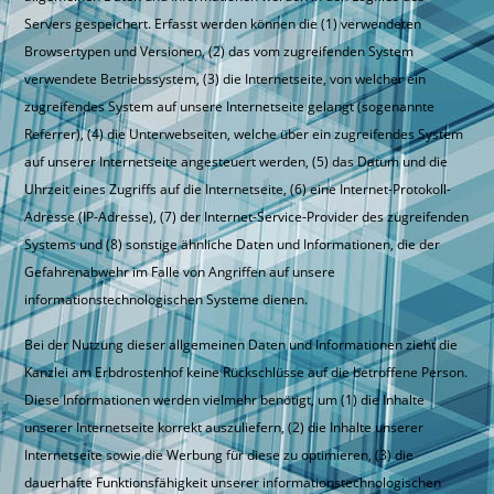
Servers gespeichert. Erfasst werden können die (1) verwendeten
Browsertypen und Versionen, (2) das vom zugreifenden System
verwendete Betriebssystem, (3) die Internetseite, von welcher ein
zugreifendes System auf unsere Internetseite gelangt (sogenannte
Referrer), (4) die Unterwebseiten, welche über ein zugreifendes System
auf unserer Internetseite angesteuert werden, (5) das Datum und die
Uhrzeit eines Zugriffs auf die Internetseite, (6) eine Internet-Protokoll-
Adresse (IP-Adresse), (7) der Internet-Service-Provider des zugreifenden
Systems und (8) sonstige ähnliche Daten und Informationen, die der
Gefahrenabwehr im Falle von Angriffen auf unsere
informationstechnologischen Systeme dienen.
Bei der Nutzung dieser allgemeinen Daten und Informationen zieht die
Kanzlei am Erbdrostenhof keine Rückschlüsse auf die betroffene Person.
Diese Informationen werden vielmehr benötigt, um (1) die Inhalte
unserer Internetseite korrekt auszuliefern, (2) die Inhalte unserer
Internetseite sowie die Werbung für diese zu optimieren, (3) die
dauerhafte Funktionsfähigkeit unserer informationstechnologischen