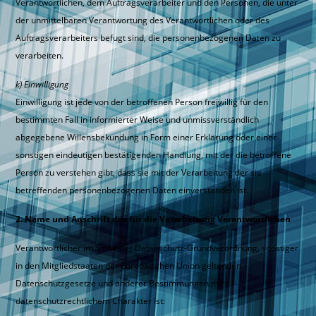
Verantwortlichen, dem Auftragsverarbeiter und den Personen, die unter
der unmittelbaren Verantwortung des Verantwortlichen oder des
Auftragsverarbeiters befugt sind, die personenbezogenen Daten zu
verarbeiten.
k) Einwilligung
Einwilligung ist jede von der betroffenen Person freiwillig für den
bestimmten Fall in informierter Weise und unmissverständlich
abgegebene Willensbekundung in Form einer Erklärung oder einer
sonstigen eindeutigen bestätigenden Handlung, mit der die betroffene
Person zu verstehen gibt, dass sie mit der Verarbeitung der sie
betreffenden personenbezogenen Daten einverstanden ist.
2. Name und Anschrift des für die Verarbeitung Verantwortlichen
Verantwortlicher im Sinne der Datenschutz-Grundverordnung, sonstiger
in den Mitgliedstaaten der Europäischen Union geltenden
Datenschutzgesetze und anderer Bestimmungen mit
datenschutzrechtlichem Charakter ist: