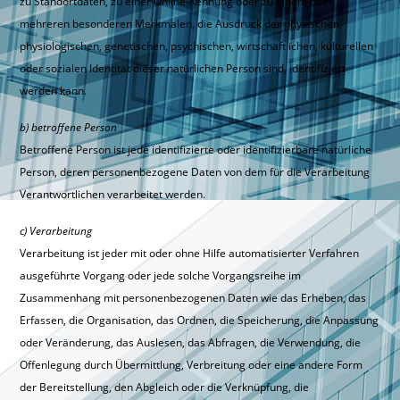
zu Standortdaten, zu einer Online-Kennung oder zu einem oder
mehreren besonderen Merkmalen, die Ausdruck der physischen,
physiologischen, genetischen, psychischen, wirtschaftlichen, kulturellen
oder sozialen Identität dieser natürlichen Person sind, identifiziert
werden kann.
b) betroffene Person
Betroffene Person ist jede identifizierte oder identifizierbare natürliche
Person, deren personenbezogene Daten von dem für die Verarbeitung
Verantwortlichen verarbeitet werden.
c) Verarbeitung
Verarbeitung ist jeder mit oder ohne Hilfe automatisierter Verfahren
ausgeführte Vorgang oder jede solche Vorgangsreihe im
Zusammenhang mit personenbezogenen Daten wie das Erheben, das
Erfassen, die Organisation, das Ordnen, die Speicherung, die Anpassung
oder Veränderung, das Auslesen, das Abfragen, die Verwendung, die
Offenlegung durch Übermittlung, Verbreitung oder eine andere Form
der Bereitstellung, den Abgleich oder die Verknüpfung, die