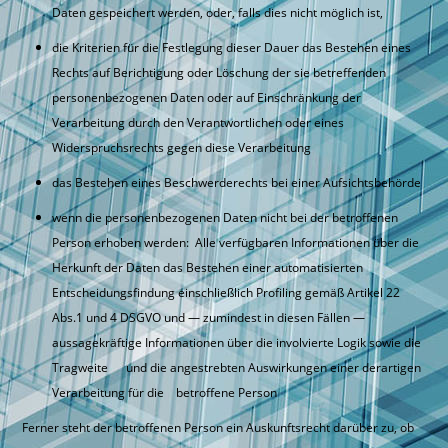
Daten gespeichert werden, oder, falls dies nicht möglich ist,
die Kriterien für die Festlegung dieser Dauer das Bestehen eines
Rechts auf Berichtigung oder Löschung der sie betreffenden
personenbezogenen Daten oder auf Einschränkung der
Verarbeitung durch den Verantwortlichen oder eines
Widerspruchsrechts gegen diese Verarbeitung
das Bestehen eines Beschwerderechts bei einer Aufsichtsbehörde
wenn die personenbezogenen Daten nicht bei der betroffenen
Person erhoben werden: Alle verfügbaren Informationen über die
Herkunft der Daten das Bestehen einer automatisierten
Entscheidungsfindung einschließlich Profiling gemäß Artikel 22
Abs.1 und 4 DSGVO und — zumindest in diesen Fällen —
aussagekräftige Informationen über die involvierte Logik sowie die
Tragweite und die angestrebten Auswirkungen einer derartigen
Verarbeitung für die betroffene Person
Ferner steht der betroffenen Person ein Auskunftsrecht darüber zu, ob